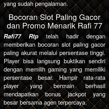
yang sudah pengalaman.
Bocoran Slot Paling Gacor
dan Promo Menarik Rafi 77
telah hadir dengan
Rafi77 Rtp
memberikan bocoran slot paling gacor
paling akurat melalui persentase tinggi.
Player bisa langsung buktikan sendiri
dengan memilih gaming yang memiliki
persentase besar. Hampir rata-rata
player yang bermain berhasil
mendapatkan bonus jackpot yang
besar bersama agen terpercaya.