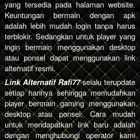
yang tersedia pada halaman website.
Keuntungan bermain dengan apk
adalah lebih mudah login tanpa harus
terblokir. Sedangkan untuk player yang
ingin bermain menggunakan desktop
atau ponsel dapat menggunakan link
alternatif resmi.
selalu terupdate
Link Alternatif Rafi77
setiap harinya sehingga memudahkan
player bermain gaming menggunakan
desktop atau ponsel. Cara mudah
untuk mendapatkan link baru adalah
dengan menghubungi operator kami