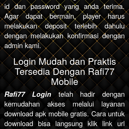
id dan password yang anda terima.
Agar dapat bermain, player harus
melakukan deposit terlebih dahulu
dengan melakukan konfirmasi dengan
admin kami.
Login Mudah dan Praktis
Tersedia Dengan Rafi77
Mobile
telah hadir dengan
Rafi77 Login
kemudahan akses melalui layanan
download apk mobile gratis. Cara untuk
download bisa langsung klik link url