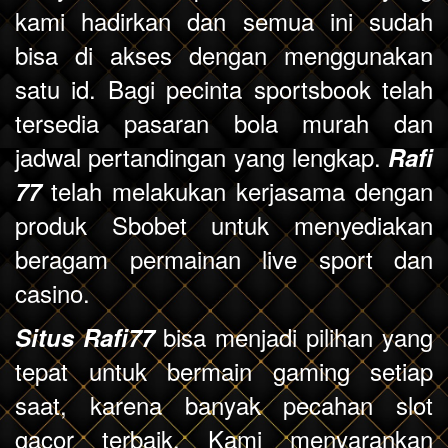
kami hadirkan dan semua ini sudah
bisa di akses dengan menggunakan
satu id. Bagi pecinta sportsbook telah
tersedia pasaran bola murah dan
jadwal pertandingan yang lengkap.
Rafi
telah melakukan kerjasama dengan
77
produk Sbobet untuk menyediakan
beragam permainan live sport dan
casino.
bisa menjadi pilihan yang
Situs Rafi77
tepat untuk bermain gaming setiap
saat, karena banyak pecahan slot
gacor terbaik. Kami menyarankan