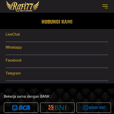
HUBUNGI KAMI
LiveChat
Whatsapp
Facebook
Telegram
Bekerja sama dengan BANK :