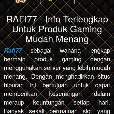
RAFI77 - Info Terlengkap
Untuk Produk Gaming
Mudah Menang
sebagai wahana lengkap
Rafi77
bermain produk gaming dengan
menggunakan server yang lebih mudah
menang. Dengan menghadirkan situs
hiburan ini bertujuan untuk dapat
memberikan kesenangan dalam
meraup keuntungan setiap hari.
Banyak sekali permainan slot yang